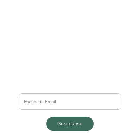
EMAIL
info@majohouseapart.com
TELÉFONO
+54 2665 291543
Tu Email
Suscribirse