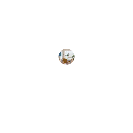
★★★★★
El servicio fue excelente, todo limpio y 
con detalles que hicieron nuestra 
estadía especial.
Luis M.
Contacto
Estamos aquí para ayudarte siempre.